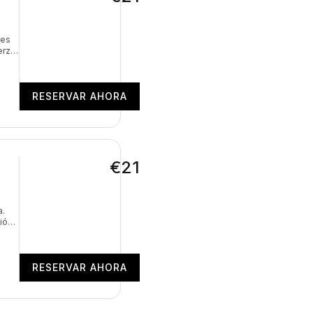
res
erza,
 el
do el
RESERVAR AHORA
€21
a.
ión,
cia.
d de
RESERVAR AHORA