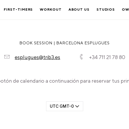
FIRST-TIMERS
WORKOUT
ABOUT US
STUDIOS
OW
BOOK SESSION | BARCELONA ESPLUGUES
esplugues@trib3.es
+34 711 21 78 80
 botón de calendario a continuación para reservar tus pri
UTC GMT-0