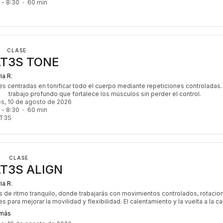
 - 
8:30
60
min
CLASE
AT3S TONE
ia R.
s centradas en tonificar todo el cuerpo mediante repeticiones controladas. 
trabajo profundo que fortalece los músculos sin perder el control. 
es, 10 de agosto de 2026
 - 
8:30
60
min
AT3S
CLASE
AT3S ALIGN
ia R.
 de ritmo tranquilo, donde trabajarás con movimientos controlados, rotacio
es para mejorar la movilidad y flexibilidad. El calentamiento y la vuelta a la c
son esenciales para sentirte más ágil y equilibrado/a. 🌿
 más