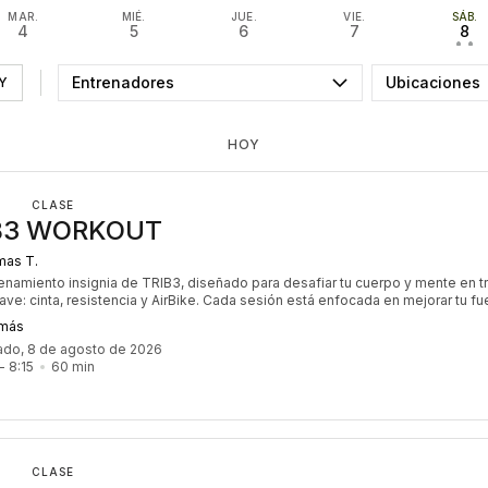
MAR.
MIÉ.
JUE.
VIE.
SÁB.
4
5
6
7
8
• •
Entrenadores
Ubicaciones
Y
HOY
CLASE
B3 WORKOUT
as T.
renamiento insignia de TRIB3, diseñado para desafiar tu cuerpo y mente en t
ave: cinta, resistencia y AirBike. Cada sesión está enfocada en mejorar tu fu
encia cardiovascular y quema de calorías. Con un ritmo intenso y dinámico, es
 más
iento perfecto para quienes buscan maximizar sus resultados y trabajar to
ado, 8 de agosto de 2026
po de manera equilibrada. ¡Es el desafío que nunca puede faltar en tu rutina!
- 
8:15
60
min
CLASE