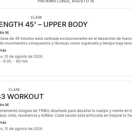
PRÓXIMO LUNES, AGOSTO 10
CLASE
ENGTH 45' – UPPER BODY
ro M.
clase de 45 minutos está centrada exclusivamente en el desarrollo de fuerz
ndo movimientos compuestos y técnicas como supersets y tiempo bajo tens
ca en la activación muscular para desarrollar resistencia, hipertrofia y poten
 más
a progresión y el trabajo controlado son esenciales para mejorar tu capacida
es, 10 de agosto de 2026
ga y maximizar los resultados. Cada sesión está diseñada para levantar con
 - 
6:30
60
min
inteligencia, empujando tus límites y construyendo fuerza real.
CLASE
B3 WORKOUT
ro M.
renamiento insignia de TRIB3, diseñado para desafiar tu cuerpo y mente en t
ave: cinta, resistencia y AirBike. Cada sesión está enfocada en mejorar tu fu
encia cardiovascular y quema de calorías. Con un ritmo intenso y dinámico, es
 más
iento perfecto para quienes buscan maximizar sus resultados y trabajar to
es, 10 de agosto de 2026
po de manera equilibrada. ¡Es el desafío que nunca puede faltar en tu rutina!