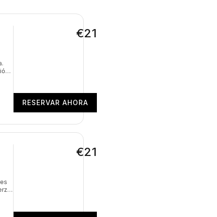
€21
a.
ión,
cia.
d de
RESERVAR AHORA
€21
res
erza,
 el
do el