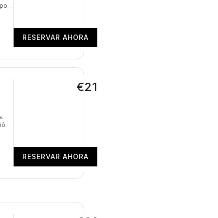
rpo,
RESERVAR AHORA
€21
a.
ión,
cia.
d de
RESERVAR AHORA