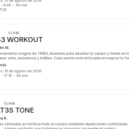
es, 10 de agosto de 2026
 - 
9:40
60
min
AT3S
CLASE
B3 WORKOUT
ro M.
renamiento insignia de TRIB3, diseñado para desafiar tu cuerpo y mente en t
ave: cinta, resistencia y AirBike. Cada sesión está enfocada en mejorar tu fu
encia cardiovascular y quema de calorías. Con un ritmo intenso y dinámico, es
 más
iento perfecto para quienes buscan maximizar sus resultados y trabajar to
es, 10 de agosto de 2026
po de manera equilibrada. ¡Es el desafío que nunca puede faltar en tu rutina!
5
 - 
17:15
60
min
CLASE
AT3S TONE
ia R.
s centradas en tonificar todo el cuerpo mediante repeticiones controladas. 
trabajo profundo que fortalece los músculos sin perder el control. 