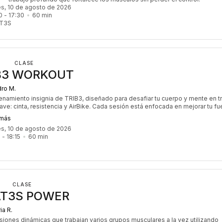
es, 10 de agosto de 2026
0
 - 
17:30
60
min
AT3S
CLASE
B3 WORKOUT
ro M.
renamiento insignia de TRIB3, diseñado para desafiar tu cuerpo y mente en t
ave: cinta, resistencia y AirBike. Cada sesión está enfocada en mejorar tu fu
encia cardiovascular y quema de calorías. Con un ritmo intenso y dinámico, es
 más
iento perfecto para quienes buscan maximizar sus resultados y trabajar to
es, 10 de agosto de 2026
po de manera equilibrada. ¡Es el desafío que nunca puede faltar en tu rutina!
5
 - 
18:15
60
min
CLASE
AT3S POWER
ia R.
siones dinámicas que trabajan varios grupos musculares a la vez utilizando