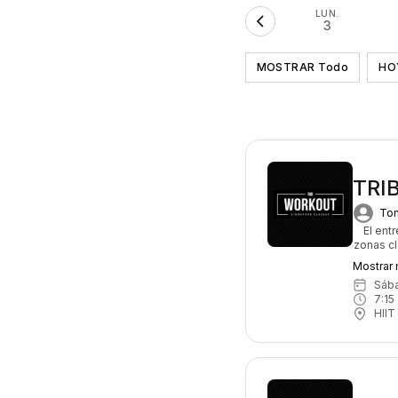
LUN.
3
MOSTRAR Todo
HO
TRI
Tom
El ent
zonas cl
resist
Mostrar
entrenam
sáb
cuer
7:15
 
HIIT