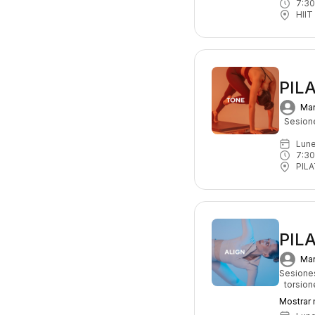
7:30
HIIT
PIL
Mar
Sesione
lun
7:30
PIL
PIL
Mar
Sesiones
torsion
Mostrar