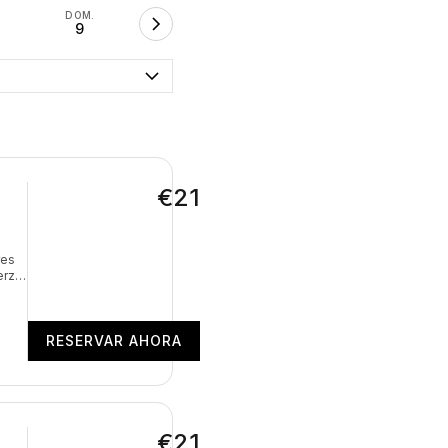
DOM.
9
€21
res
erza,
 el
do el
RESERVAR AHORA
€21