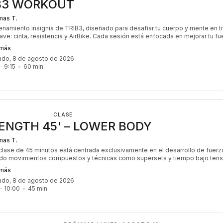
B3 WORKOUT
as T.
renamiento insignia de TRIB3, diseñado para desafiar tu cuerpo y mente en t
ave: cinta, resistencia y AirBike. Cada sesión está enfocada en mejorar tu fu
encia cardiovascular y quema de calorías. Con un ritmo intenso y dinámico, es
 más
iento perfecto para quienes buscan maximizar sus resultados y trabajar to
ado, 8 de agosto de 2026
po de manera equilibrada. ¡Es el desafío que nunca puede faltar en tu rutina!
- 
9:15
60
min
CLASE
ENGTH 45' – LOWER BODY
as T.
clase de 45 minutos está centrada exclusivamente en el desarrollo de fuerz
ndo movimientos compuestos y técnicas como supersets y tiempo bajo tens
ca en la activación muscular para desarrollar resistencia, hipertrofia y poten
 más
a progresión y el trabajo controlado son esenciales para mejorar tu capacida
ado, 8 de agosto de 2026
ga y maximizar los resultados. Cada sesión está diseñada para levantar con
- 
10:00
45
min
inteligencia, empujando tus límites y construyendo fuerza real.