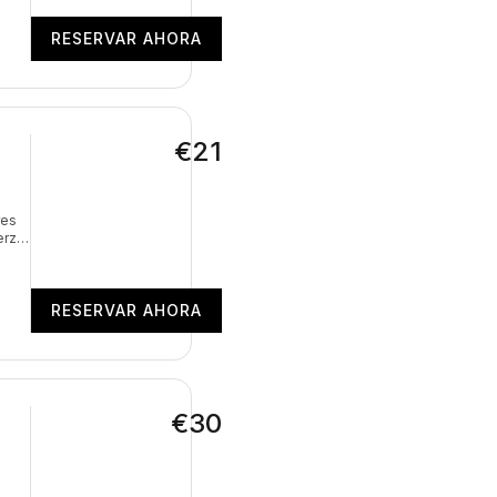
RESERVAR AHORA
€21
res
erza,
 el
do el
RESERVAR AHORA
€30