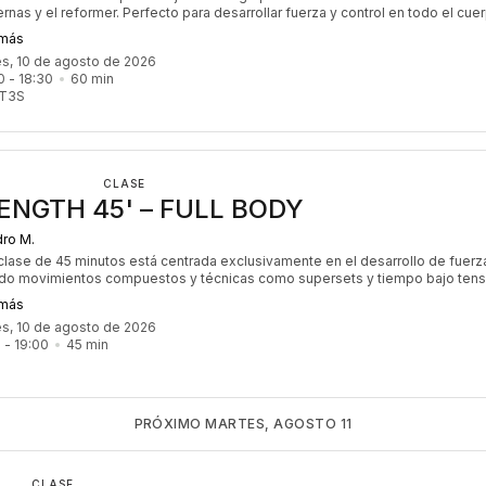
nas y el reformer. Perfecto para desarrollar fuerza y control en todo el cue
sintiendo la potencia de cada movimiento. 💪
 más
es, 10 de agosto de 2026
0
 - 
18:30
60
min
AT3S
CLASE
ENGTH 45' – FULL BODY
ro M.
clase de 45 minutos está centrada exclusivamente en el desarrollo de fuerz
ndo movimientos compuestos y técnicas como supersets y tiempo bajo tens
ca en la activación muscular para desarrollar resistencia, hipertrofia y poten
 más
a progresión y el trabajo controlado son esenciales para mejorar tu capacida
es, 10 de agosto de 2026
ga y maximizar los resultados. Cada sesión está diseñada para levantar con
5
 - 
19:00
45
min
inteligencia, empujando tus límites y construyendo fuerza real.
PRÓXIMO MARTES, AGOSTO 11
CLASE