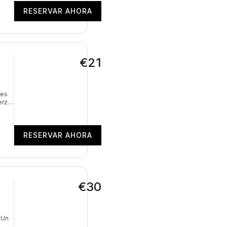
RESERVAR AHORA
€21
res
erza,
 el
do el
RESERVAR AHORA
€30
Un 