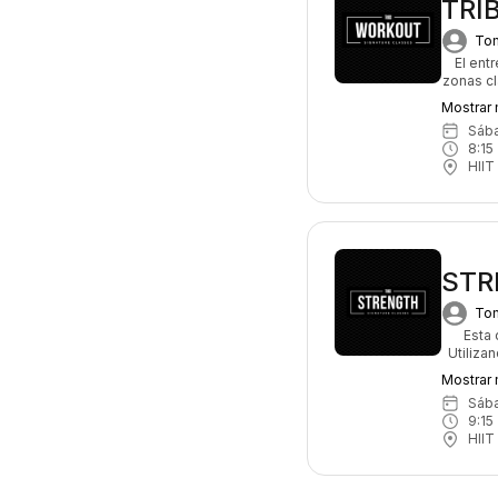
TRI
Tom
El ent
zonas cl
resist
Mostrar
entrenam
sáb
cuer
8:15
 
HIIT
STR
Tom
Esta 
Utiliza
se enfo
Mostrar
Aquí, l
sáb
car
9:15
 
HIIT